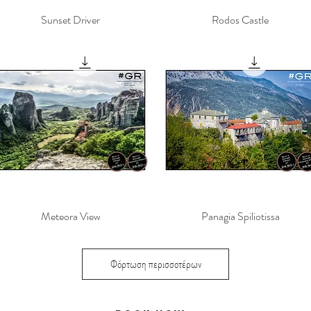
Sunset Driver
Γρήγορη προβολή
Rodos Castle
Γρήγορη προβολή
Meteora View
Γρήγορη προβολή
Panagia Spiliotissa
Γρήγορη προβολή
Φόρτωση περισσοτέρων