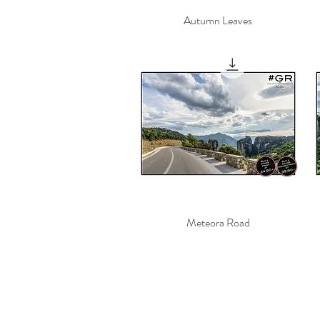
Autumn Leaves
Γρήγορη προβολή
Meteora Road
Γρήγορη προβολή