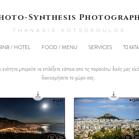
hoto-Synthesis Photograp
THANASIS KOTSOPOULOS
BNB / HOTEL
FOOD / MENU
SERVICES
ΤΟ ΚΑΤ
ν ενότητα μπορείτε να επιλέξετε κάποια απο τις παρακάτω δικές μας είκό
διακοσμήσετε το χώρο σας.