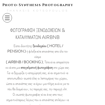
Photo-Synthesis Photography
THANASIS KOTSOPOULOS
ΦΩΤΟΓΡΑΦΙΣΗ ΞΕΝΟΔΟΧΕΙΩΝ &
ΚΑΤΑΛΥΜΑΤΩΝ AIRBNB
Είστε ιδιοκτήτης
ξενοδοχείου ( HOTEL /
PENSION )
ή φιλοξενείτε επισκέπτες απο όλο τον
κόσμο
( AIRBNB / BOOKING )
; Τότε είναι απαραίτητο
να κάνετε μια
επαγγελματική φωτογράφιση
στο χώρο σας.
Για να ξεχωρίζει η καταχώρησή σας, είναι σημαντικό να
αποτυπωθούν σωστά όλες οι λεπτομέριες του χώρου,
ώστε οι επισκέπτες σας να έχουν μια πλήρη εικόνα για το
πόυ θα διαμείνουν, τις παροχές σας, την περιοχή κλπ.
Οι σωστές φωτογραφίες είναι ένας απο τους
σημαντικότερους λόγους που οι επισκέπτες επιλέγουν να