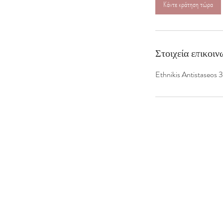
Κάντε κράτηση τώρα
π
τ
ά
Στοιχεία επικοιν
Ethnikis Antistaseos 3