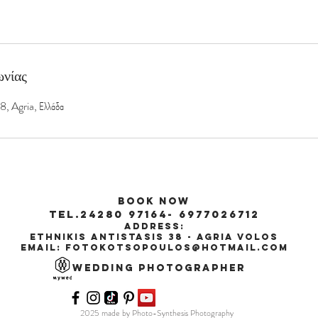
ωνίας
8, Agria, Ελλάδα
Book Now
tel.24280 97164- 6977026712
Address:
ethnikis antistasis 38 - agria volos
Email:
fotokotsopoulos@hotmail.com
wedding
Photographer
2025 made by Photo-Synthesis Photography