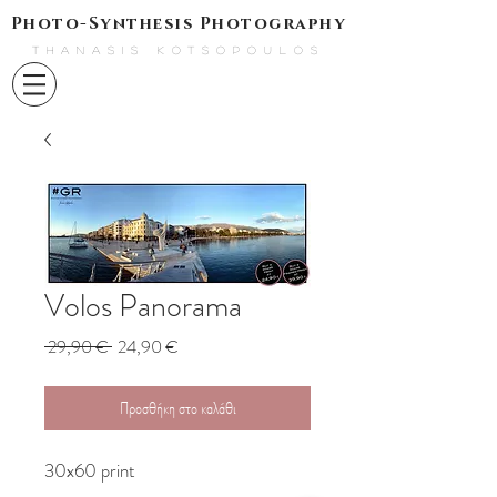
Photo-Synthesis Photography
THANASIS KOTSOPOULOS
Volos Panorama
Κανονική
Τιμή
 29,90 € 
24,90 €
τιμή
Έκπτωσης
Προσθήκη στο καλάθι
30x60 print